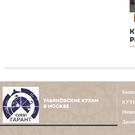
К
Р
Компл
УЛЬЯНОВСКИЕ КУХНИ
КУХН
В МОСКВЕ
Позво
Дизай