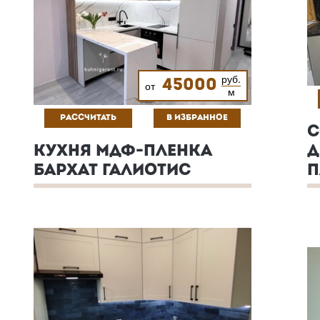
руб.
45000
от
м
РАССЧИТАТЬ
В ИЗБРАННОЕ
С
КУХНЯ МДФ-ПЛЕНКА
Д
БАРХАТ ГАЛИОТИС
П