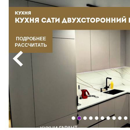
КУХНЯ
./м
КУХНЯ АДРИЯ 41 ДВУХСТОРОН.
Цена
ПОДРОБНЕЕ
от
69000
руб./м
РАССЧИТАТЬ