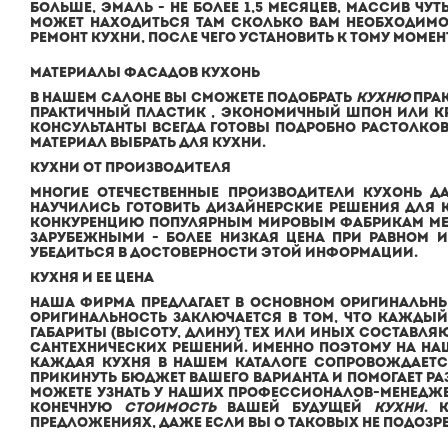
БОЛЬШЕ, ЭМАЛЬ - НЕ БОЛЕЕ 1,5 МЕСЯЦЕВ, МАССИВ ЧУ
МОЖЕТ НАХОДИТЬСЯ ТАМ СКОЛЬКО ВАМ НЕОБХОДИМО,
РЕМОНТ КУХНИ, ПОСЛЕ ЧЕГО УСТАНОВИТЬ К ТОМУ МОМЕ
МАТЕРИАЛЫ ФАСАДОВ КУХОНЬ
В НАШЕМ
САЛОНЕ
ВЫ СМОЖЕТЕ ПОДОБРАТЬ
КУХНЮ
ПРАК
ПРАКТИЧНЫЙ ПЛАСТИК , ЭКОНОМИЧНЫЙ ШПОН ИЛИ КР
КОНСУЛЬТАНТЫ ВСЕГДА ГОТОВЫ ПОДРОБНО РАСТОЛКОВ
МАТЕРИАЛ ВЫБРАТЬ ДЛЯ КУХНИ.
КУХНИ ОТ ПРОИЗВОДИТЕЛЯ
МНОГИЕ ОТЕЧЕСТВЕННЫЕ ПРОИЗВОДИТЕЛИ
КУХОНЬ
ДА
НАУЧИЛИСЬ ГОТОВИТЬ ДИЗАЙНЕРСКИЕ РЕШЕНИЯ ДЛЯ 
КОНКУРЕНЦИЮ ПОПУЛЯРНЫМ МИРОВЫМ ФАБРИКАМ МЕБ
ЗАРУБЕЖНЫМИ - БОЛЕЕ НИЗКАЯ ЦЕНА ПРИ РАВНОМ 
УБЕДИТЬСЯ В ДОСТОВЕРНОСТИ ЭТОЙ ИНФОРМАЦИИ.
КУХНЯ И ЕЕ ЦЕНА
НАША ФИРМА ПРЕДЛАГАЕТ В ОСНОВНОМ ОРИГИНАЛЬНЫЕ
ОРИГИНАЛЬНОСТЬ ЗАКЛЮЧАЕТСЯ В ТОМ, ЧТО КАЖДЫ
ГАБАРИТЫ (ВЫСОТУ, ДЛИНУ) ТЕХ ИЛИ ИНЫХ СОСТАВЛЯ
САНТЕХНИЧЕСКИХ РЕШЕНИЙ. ИМЕННО ПОЭТОМУ НА НАШЕ
КАЖДАЯ КУХНЯ В НАШЕМ КАТАЛОГЕ СОПРОВОЖДАЕТСЯ
ПРИКИНУТЬ БЮДЖЕТ ВАШЕГО ВАРИАНТА И ПОМОГАЕТ РА
МОЖЕТЕ УЗНАТЬ У НАШИХ ПРОФЕССИОНАЛОВ-МЕНЕДЖЕР
КОНЕЧНУЮ
СТОИМОСТЬ
ВАШЕЙ БУДУЩЕЙ
КУХНИ
. 
ПРЕДЛОЖЕНИЯХ, ДАЖЕ ЕСЛИ ВЫ О ТАКОВЫХ НЕ ПОДОЗРЕ