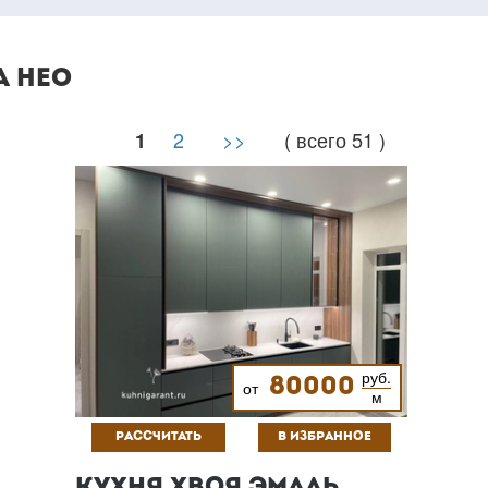
А НЕО
2
>>
( всего 51 )
1
руб.
80000
от
м
РАССЧИТАТЬ
В ИЗБРАННОЕ