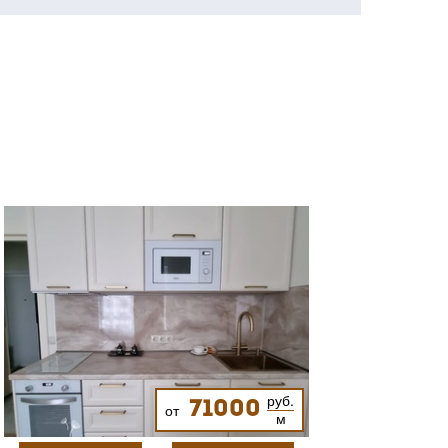
руб.
71000
от
м