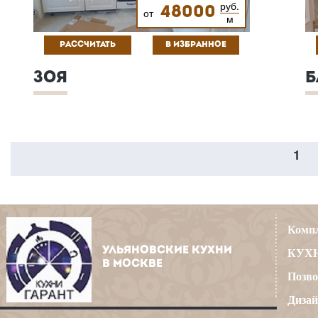
руб.
48000
от
м
РАССЧИТАТЬ
В ИЗБРАННОЕ
ЗОЯ
Б
1
Компл
УЛЬЯНОВСКИЕ КУХНИ
КУХН
В МОСКВЕ
Позво
Дизай