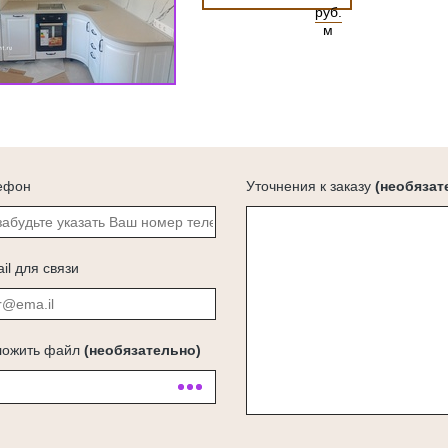
руб.
м
ефон
Уточнения к заказу
(необязат
il для связи
ложить файл
(необязательно)