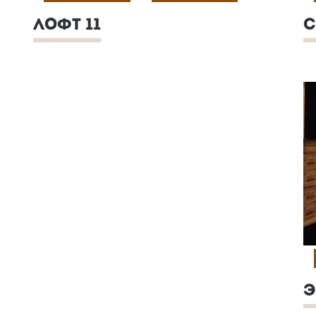
ЛОФТ 11
С
Э