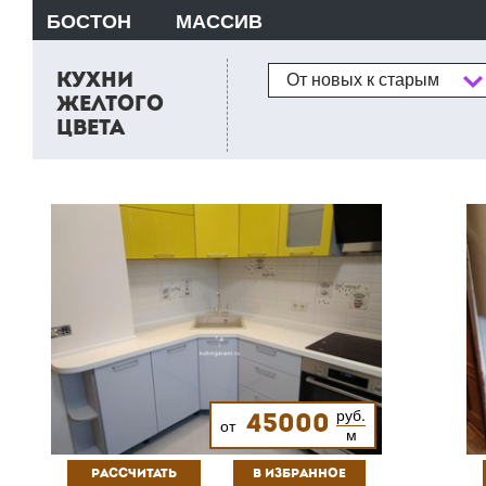
БОСТОН
МАССИВ
Сортировка
КУХНИ
От новых к старым
ЖЕЛТОГО
ЦВЕТА
руб.
45000
от
м
РАССЧИТАТЬ
В ИЗБРАННОЕ