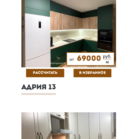
руб.
69000
от
м
РАССЧИТАТЬ
В ИЗБРАННОЕ
АДРИЯ 13