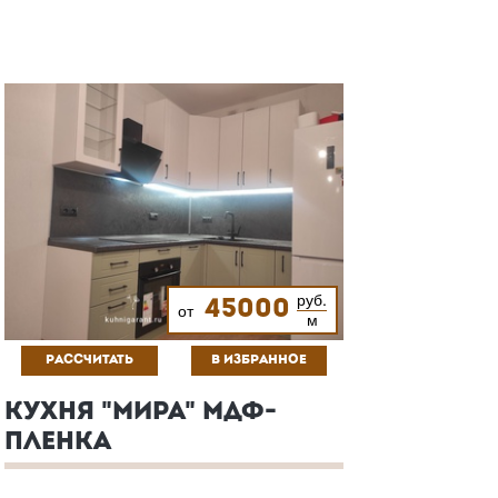
руб.
45000
от
м
РАССЧИТАТЬ
В ИЗБРАННОЕ
КУХНЯ "МИРА" МДФ-
ПЛЕНКА