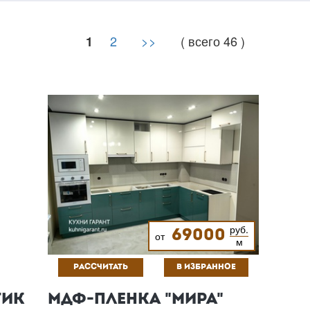
2
>>
( всего 46 )
1
руб.
69000
от
м
РАССЧИТАТЬ
В ИЗБРАННОЕ
ТИК
МДФ-ПЛЕНКА "МИРА"