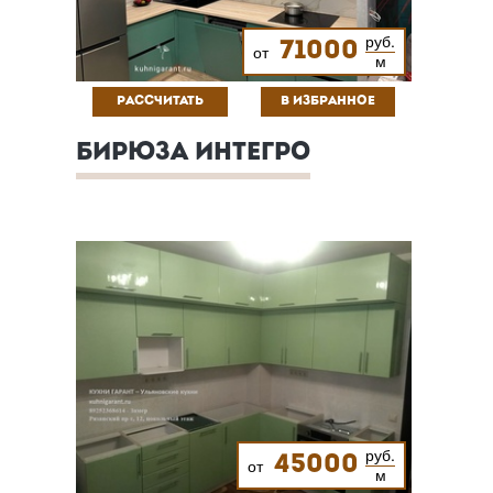
руб.
71000
от
м
РАССЧИТАТЬ
В ИЗБРАННОЕ
БИРЮЗА ИНТЕГРО
руб.
45000
от
м