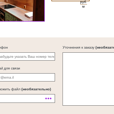
руб.
м
ефон
Уточнения к заказу
(необязат
il для связи
ложить файл
(необязательно)