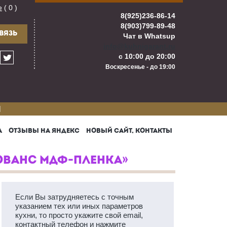
е
( 0 )
8(925)236-86-14
8(903)799-89-48
ВЯЗЬ
Чат в Whatsup
info@kuhnigarant.ru
с 10:00 до 20:00
Воскресенье - до 19:00
И
А
ОТЗЫВЫ НА ЯНДЕКС
НОВЫЙ САЙТ, КОНТАКТЫ
ОВАНС МДФ-ПЛЕНКА»
Если Вы затрудняетесь с точным
указанием тех или иных параметров
кухни, то просто укажите свой email,
контактный телефон и нажмите