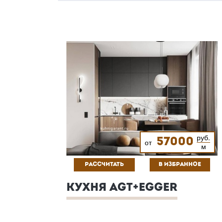
руб.
57000
от
м
РАССЧИТАТЬ
В ИЗБРАННОЕ
КУХНЯ AGT+EGGER