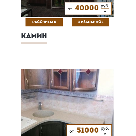
руб.
40000
от
м
РАССЧИТАТЬ
В ИЗБРАННОЕ
КАМИН
руб.
51000
от
м