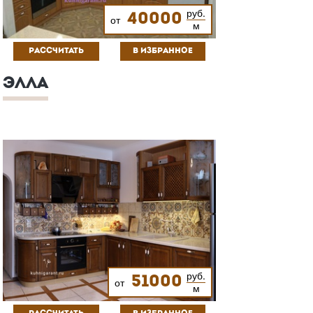
руб.
40000
от
м
РАССЧИТАТЬ
В ИЗБРАННОЕ
ЭЛЛА
руб.
51000
от
м