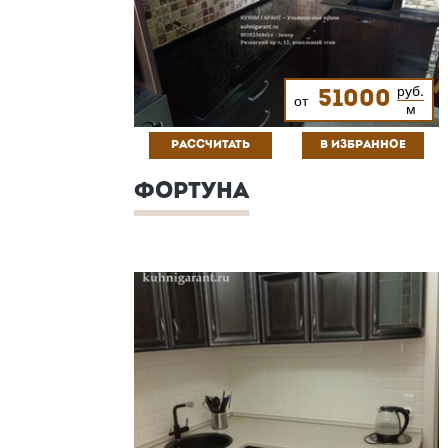
руб.
51000
от
м
РАССЧИТАТЬ
В ИЗБРАННОЕ
ФОРТУНА