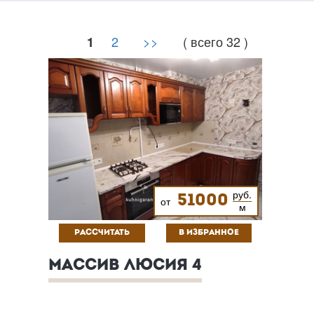
2
>>
( всего 32 )
1
руб.
51000
от
м
РАССЧИТАТЬ
В ИЗБРАННОЕ
МАССИВ ЛЮСИЯ 4