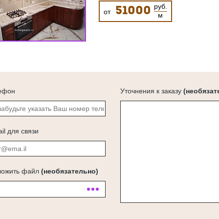
руб.
51000
от
м
ефон
Уточнения к заказу
(необязат
il для связи
ложить файл
(необязательно)