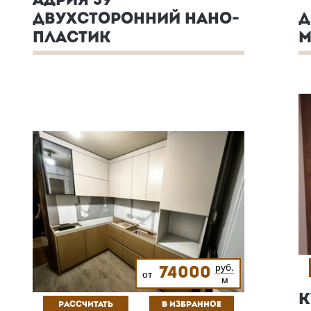
АДРИЯ 39
ДВУХСТОРОННИЙ НАНО-
Д
ПЛАСТИК
М
руб.
74000
от
м
К
РАССЧИТАТЬ
В ИЗБРАННОЕ