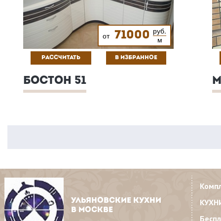
руб.
71000
от
м
РАССЧИТАТЬ
В ИЗБРАННОЕ
БОСТОН 51
М
Комп
УЛЬЯНОВСКИЕ КУХНИ
КУХН
В МОСКВЕ
Бесп