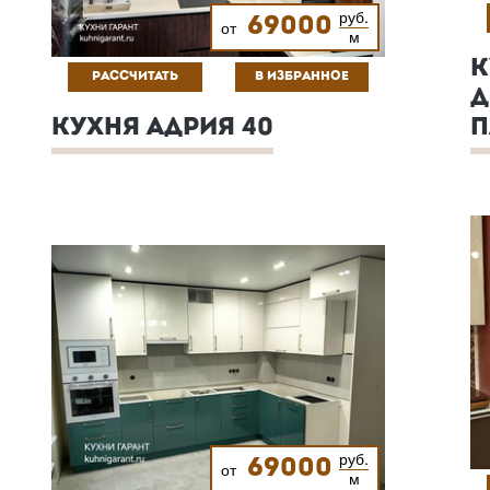
руб.
69000
от
м
К
РАССЧИТАТЬ
В ИЗБРАННОЕ
Д
КУХНЯ АДРИЯ 40
П
руб.
69000
от
м