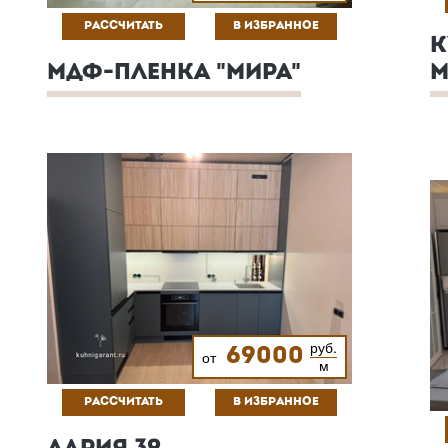
РАССЧИТАТЬ
В ИЗБРАННОЕ
К
МДФ-ПЛЕНКА "МИРА"
М
руб.
69000
от
м
РАССЧИТАТЬ
В ИЗБРАННОЕ