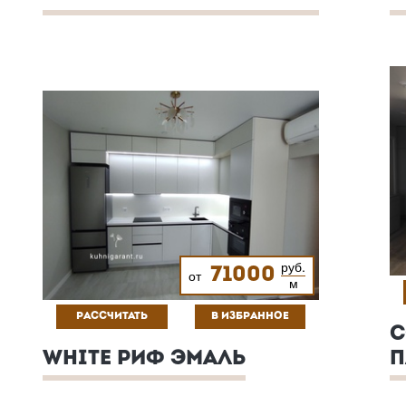
руб.
71000
от
м
РАССЧИТАТЬ
В ИЗБРАННОЕ
С
WHITE РИФ ЭМАЛЬ
П