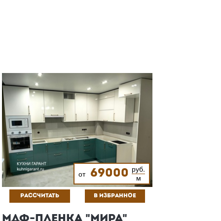
руб.
69000
от
м
РАССЧИТАТЬ
В ИЗБРАННОЕ
МДФ-ПЛЕНКА "МИРА"