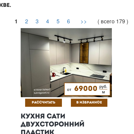
КВЕ.
2
3
4
5
6
>>
( всего 179 )
1
руб.
69000
от
м
РАССЧИТАТЬ
В ИЗБРАННОЕ
КУХНЯ САТИ
ДВУХСТОРОННИЙ
ПЛАСТИК