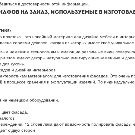
убедиться в достоверности этой информации.
АФОВ НА ЗАКАЗ, ИСПОЛЬЗУЕМЫЕ В ИЗГОТОВЛ
ТИКЕ:
 пластика - это новейший материал для дизайна мебели и интерье
влена сериями декоров, каждая из которых имеет своё уникальное
вым немецким технологиям и имеющие различные виды поверхност
при этом имеют декоры натурально имитирующие каменные и дре
о для кухонь.
адов и дизайна интерьеров.
ктеристикам материалом для изготовления фасадов. Это очень п
 в процессе хранения и эксплуатации изделий. По индивидуально
я на немецком оборудовании.
 цвет фасада.
налогов.
овреждении. 12 слоев лака дают возможность полировать фасады н
вет с двух сторон