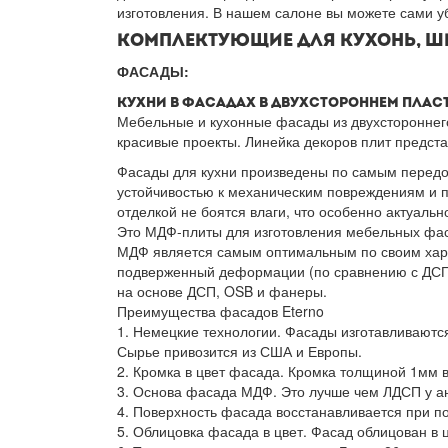
изготовления. В нашем салоне вы можете сами 
КОМПЛЕКТУЮЩИЕ ДЛЯ КУХОНЬ, ШК
ФАСАДЫ:
КУХНИ В ФАСАДАХ В ДВУХСТОРОННЕМ ПЛАС
Мебельные и кухонные фасады из двухстороннего
красивые проекты. Линейка декоров плит предста
Фасады для кухни произведены по самым передо
устойчивостью к механическим повреждениям и 
отделкой не боятся влаги, что особенно актуальн
Это МДФ-плиты для изготовления мебельных фас
МДФ является самым оптимальным по своим хара
подверженный деформации (по сравнению с ДСП)
на основе ДСП, OSB и фанеры.
Преимущества фасадов Eterno
1. Немецкие технологии. Фасады изготавливаютс
Сырье привозится из США и Европы.
2. Кромка в цвет фасада. Кромка толщиной 1мм в
3. Основа фасада МДФ. Это лучше чем ЛДСП у а
4. Поверхность фасада восстанавливается при п
5. Облицовка фасада в цвет. Фасад облицован в ц