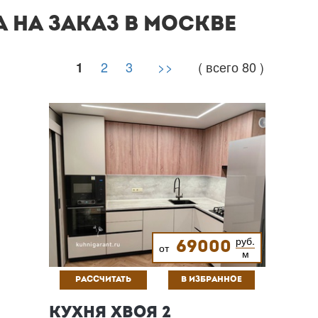
 НА ЗАКАЗ В МОСКВЕ
2
3
>>
( всего 80 )
1
руб.
69000
от
м
РАССЧИТАТЬ
В ИЗБРАННОЕ
КУХНЯ ХВОЯ 2