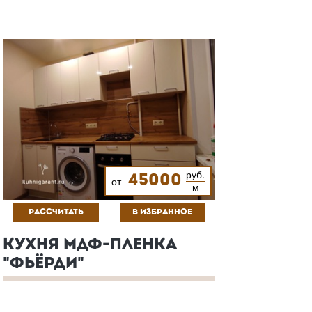
руб.
45000
от
м
РАССЧИТАТЬ
В ИЗБРАННОЕ
КУХНЯ МДФ-ПЛЕНКА
"ФЬЁРДИ"