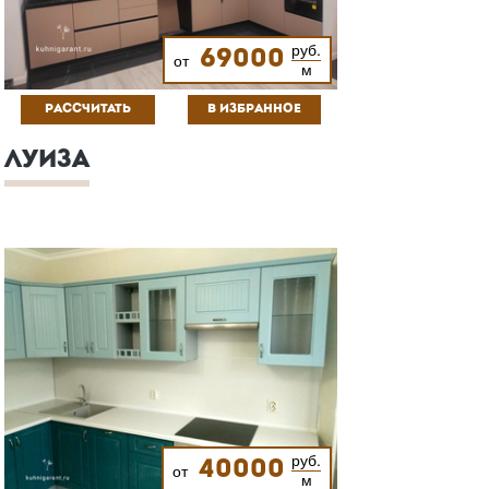
руб.
69000
от
м
РАССЧИТАТЬ
В ИЗБРАННОЕ
ЛУИЗА
руб.
40000
от
м