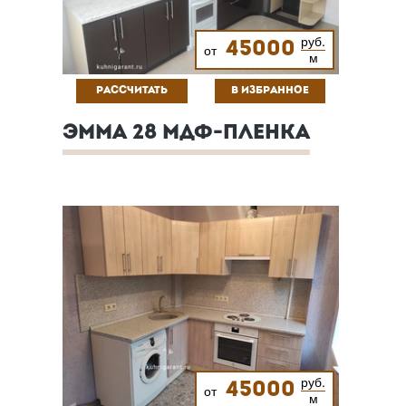
руб.
45000
от
м
РАССЧИТАТЬ
В ИЗБРАННОЕ
ЭММА 28 МДФ-ПЛЕНКА
руб.
45000
от
м