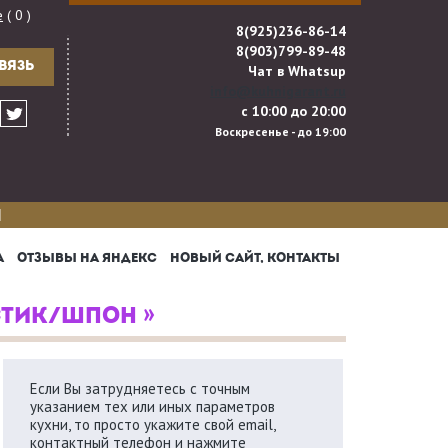
е
( 0 )
8(925)236-86-14
8(903)799-89-48
ВЯЗЬ
Чат в Whatsup
info@kuhnigarant.ru
с 10:00 до 20:00
Воскресенье - до 19:00
И
А
ОТЗЫВЫ НА ЯНДЕКС
НОВЫЙ САЙТ, КОНТАКТЫ
СТИК/ШПОН »
Если Вы затрудняетесь с точным
указанием тех или иных параметров
кухни, то просто укажите свой email,
контактный телефон и нажмите