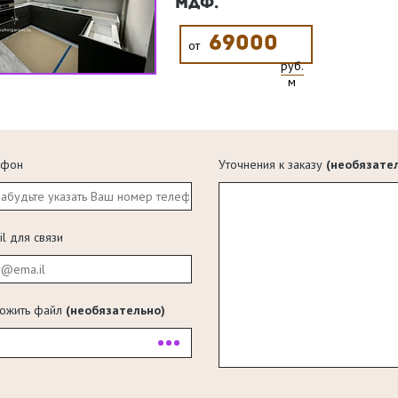
МДФ.
69000
от
руб.
м
ефон
Уточнения к заказу
(необязате
il для связи
ожить файл
(необязательно)