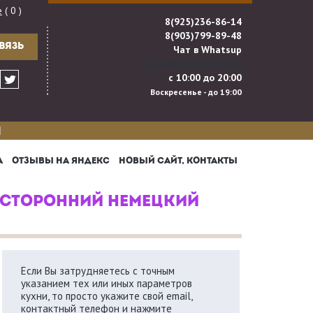
е
( 0 )
8(925)236-86-14
8(903)799-89-48
ВЯЗЬ
Чат в Whatsup
info@kuhnigarant.ru
с 10:00 до 20:00
Воскресенье - до 19:00
И
А
ОТЗЫВЫ НА ЯНДЕКС
НОВЫЙ САЙТ, КОНТАКТЫ
ХСТОРОННИЙ НЕМЕЦКИЙ
Если Вы затрудняетесь с точным
указанием тех или иных параметров
кухни, то просто укажите свой email,
контактный телефон и нажмите