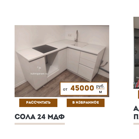
руб.
45000
от
м
РАССЧИТАТЬ
В ИЗБРАННОЕ
А
СОЛА 24 МДФ
П