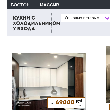
БОСТОН
МАССИВ
Сортировка
КУХНИ С
От новых к старым
ХОЛОДИЛЬНИКОМ
У ВХОДА
руб.
69000
от
м