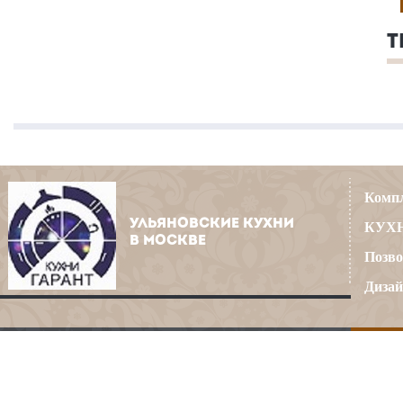
Т
Компл
УЛЬЯНОВСКИЕ КУХНИ
КУХН
В МОСКВЕ
Позво
Дизай