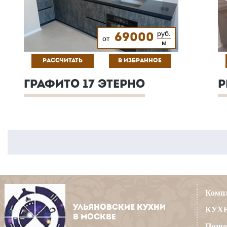
руб.
69000
от
м
РАССЧИТАТЬ
В ИЗБРАННОЕ
ГРАФИТО 17 ЭТЕРНО
Р
Компл
УЛЬЯНОВСКИЕ КУХНИ
КУХН
В МОСКВЕ
Позво