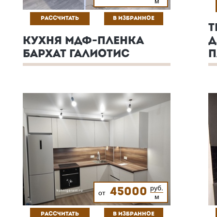
м
РАССЧИТАТЬ
В ИЗБРАННОЕ
Т
КУХНЯ МДФ-ПЛЕНКА
Д
БАРХАТ ГАЛИОТИС
П
руб.
45000
от
м
РАССЧИТАТЬ
В ИЗБРАННОЕ