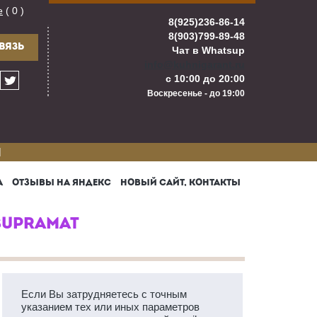
е
( 0 )
8(925)236-86-14
8(903)799-89-48
ВЯЗЬ
Чат в Whatsup
info@kuhnigarant.ru
с 10:00 до 20:00
Воскресенье - до 19:00
И
А
ОТЗЫВЫ НА ЯНДЕКС
НОВЫЙ САЙТ, КОНТАКТЫ
SUPRAMAT
Если Вы затрудняетесь с точным
указанием тех или иных параметров