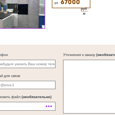
67000
от
руб.
м
ефон
Уточнения к заказу
(необязат
il для связи
ложить файл
(необязательно)