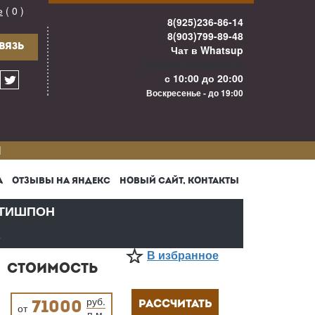
е
( 0 )
8(925)236-86-14
8(903)799-89-48
ВЯЗЬ
Чат в Whatsup
info@kuhnigarant.ru
с 10:00 до 20:00
Воскресенье - до 19:00
И
А
ОТЗЫВЫ НА ЯНДЕКС
НОВЫЙ САЙТ, КОНТАКТЫ
ТИШПОН
В
В избранное
СТОИМОСТЬ
руб.
РАССЧИТАТЬ
71000
от
п.м.