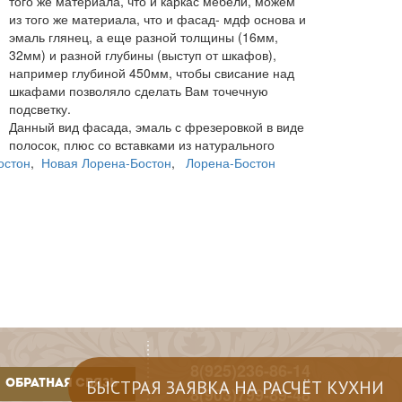
того же материала, что и каркас мебели, можем
из того же материала, что и фасад- мдф основа и
эмаль глянец, а еще разной толщины (16мм,
32мм) и разной глубины (выступ от шкафов),
например глубиной 450мм, чтобы свисание над
шкафами позволяло сделать Вам точечную
подсветку.
Данный вид фасада, эмаль с фрезеровкой в виде
полосок, плюс со вставками из натурального
остон
,
Новая Лорена-Бостон
,
Лорена-Бостон
8(925)236-86-14
БЫСТРАЯ ЗАЯВКА НА РАСЧЁТ КУХНИ
ОБРАТНАЯ СВЯЗЬ
8(903)799-89-48