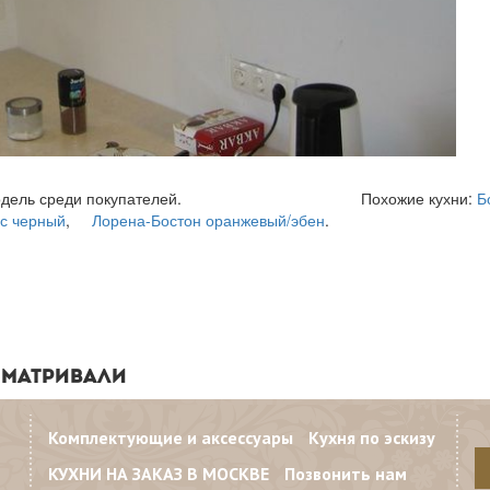
улярная модель среди покупателей. Похожие кухни:
Б
с черный
,
Лорена-Бостон оранжевый/эбен
.
СМАТРИВАЛИ
Комплектующие и аксессуары
Кухня по эскизу
КУХНИ НА ЗАКАЗ В МОСКВЕ
Позвонить нам