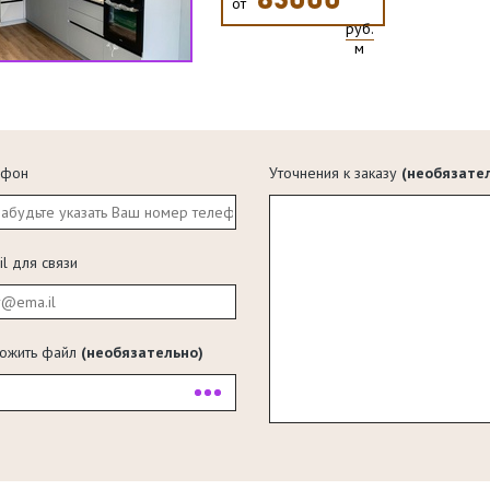
65000
от
руб.
м
ефон
Уточнения к заказу
(необязате
il для связи
ожить файл
(необязательно)