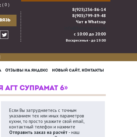
е
( 0 )
8(925)236-86-14
8(903)799-89-48
ВЯЗЬ
Чат в Whatsup
info@kuhnigarant.ru
с 10:00 до 20:00
Воскресенье - до 19:00
И
А
ОТЗЫВЫ НА ЯНДЕКС
НОВЫЙ САЙТ, КОНТАКТЫ
Я АГТ СУПРАМАТ 6»
Если Вы затрудняетесь с точным
указанием тех или иных параметров
кухни, то просто укажите свой email,
контактный телефон и нажмите
Отправить заказ на расчёт
- наш