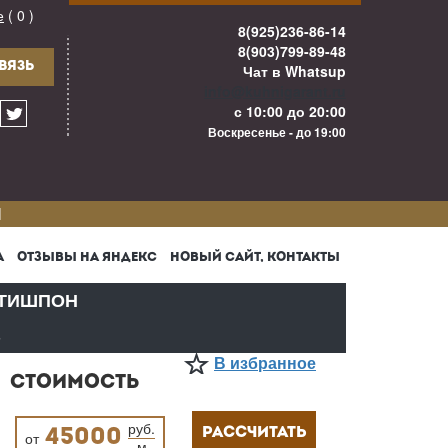
е
( 0 )
8(925)236-86-14
8(903)799-89-48
ВЯЗЬ
Чат в Whatsup
info@kuhnigarant.ru
с 10:00 до 20:00
Воскресенье - до 19:00
И
А
ОТЗЫВЫ НА ЯНДЕКС
НОВЫЙ САЙТ, КОНТАКТЫ
ТИШПОН
В
В избранное
СТОИМОСТЬ
руб.
РАССЧИТАТЬ
45000
от
м