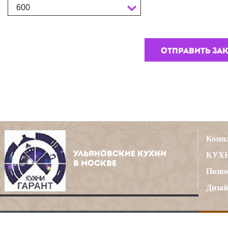
600
Компл
УЛЬЯНОВСКИЕ КУХНИ
КУХН
В МОСКВЕ
Позво
Дизай