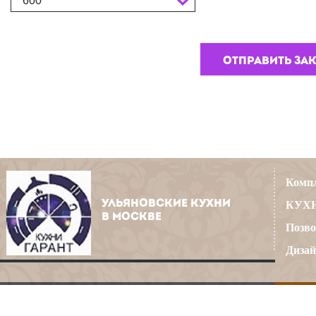
600
Компл
УЛЬЯНОВСКИЕ КУХНИ
КУХН
В МОСКВЕ
Позво
Дизай