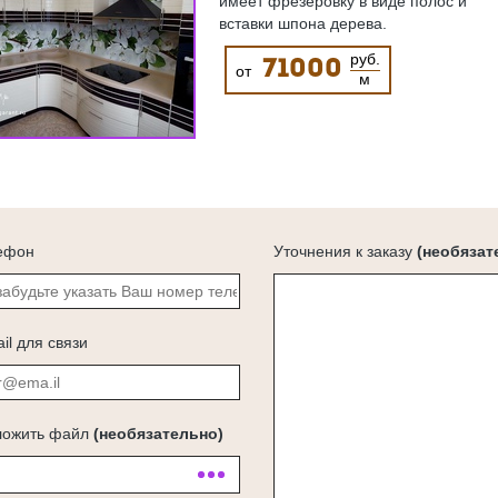
имеет фрезеровку в виде полос и
вставки шпона дерева.
руб.
71000
от
м
ефон
Уточнения к заказу
(необязат
il для связи
ложить файл
(необязательно)