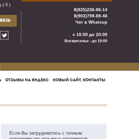
е
( 0 )
8(925)236-86-14
8(903)799-89-48
ВЯЗЬ
Чат в Whatsup
info@kuhnigarant.ru
с 10:00 до 20:00
Воскресенье - до 19:00
И
А
ОТЗЫВЫ НА ЯНДЕКС
НОВЫЙ САЙТ, КОНТАКТЫ
Если Вы затрудняетесь с точным
указанием тех или иных параметров