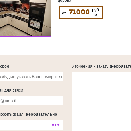
дерева.
руб.
71000
от
м
ефон
Уточнения к заказу
(необязат
il для связи
ложить файл
(необязательно)