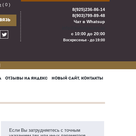
е
( 0 )
8(925)236-86-14
8(903)799-89-48
ВЯЗЬ
Чат в Whatsup
info@kuhnigarant.ru
с 10:00 до 20:00
Воскресенье - до 19:00
И
А
ОТЗЫВЫ НА ЯНДЕКС
НОВЫЙ САЙТ, КОНТАКТЫ
Если Вы затрудняетесь с точным
указанием тех или иных параметров