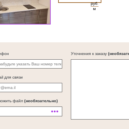
руб.
м
ефон
Уточнения к заказу
(необязат
il для связи
ложить файл
(необязательно)