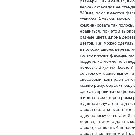
размеры. Так и сейчас, выс
верхних фасадов не станда
840мм, плюс имеются фас
стеклом. А так же, можно
комбинировать так полосы.
нравиться, при этом выбир
разные цвета шпона дерева
цветов. Т.е. можно сделать
в полосах шпона дерева, 
только нижние фасады, как 
модели, но можно по станд
полосы". В кухнях "Бостон
со стеклом можно выполни
способами, как нравится кл
можно раму, обрамляющую
сделать правильной формы
ширина всех сторон рамы р
в данном случае, и тогда с
стекла остается место толь
одну полоску со вставкой 
дерева, а можно делать ко
стекло, оставлять 4 полоск
стекла: 3 со шпоном и 1 с 