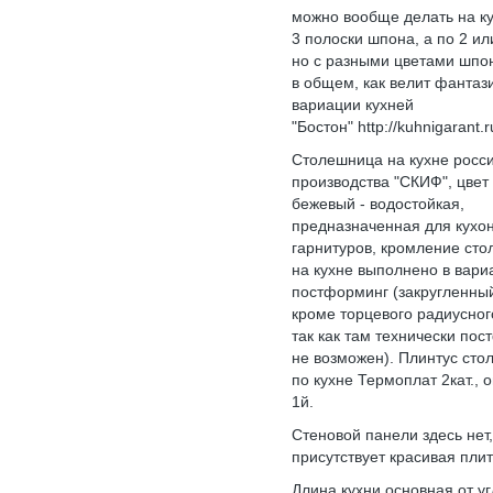
можно вообще делать на ку
3 полоски шпона, а по 2 или
но с разными цветами шпо
в общем, как велит фантаз
вариации кухней
"Бостон" http://kuhnigarant.
Столешница на кухне росс
производства "СКИФ", цвет
бежевый - водостойкая,
предназначенная для кухо
гарнитуров, кромление ст
на кухне выполнено в вари
постформинг (закругленный
кроме торцевого радиусног
так как там технически по
не возможен). Плинтус ст
по кухне Термоплат 2кат., 
1й.
Стеновой панели здесь нет,
присутствует красивая плит
Длина кухни основная от уг