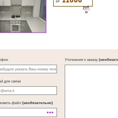
22000
от
руб.
м
ефон
Уточнения к заказу
(необязат
il для связи
ложить файл
(необязательно)