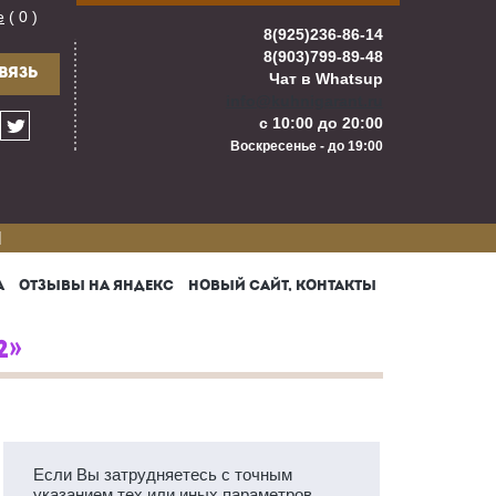
е
( 0 )
8(925)236-86-14
8(903)799-89-48
ВЯЗЬ
Чат в Whatsup
info@kuhnigarant.ru
с 10:00 до 20:00
Воскресенье - до 19:00
И
А
ОТЗЫВЫ НА ЯНДЕКС
НОВЫЙ САЙТ, КОНТАКТЫ
2»
Если Вы затрудняетесь с точным
указанием тех или иных параметров